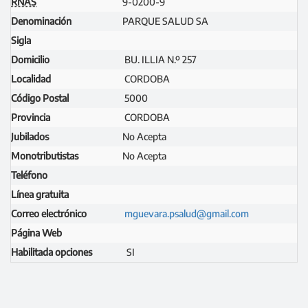
RNAS
9-0200-9
Denominación
PARQUE SALUD SA
Sigla
Domicilio
BU. ILLIA N.º 257
Localidad
CORDOBA
Código Postal
5000
Provincia
CORDOBA
Jubilados
No Acepta
Monotributistas
No Acepta
Teléfono
Línea gratuita
Correo electrónico
mguevara.psalud@gmail.com
Página Web
Habilitada opciones
SI