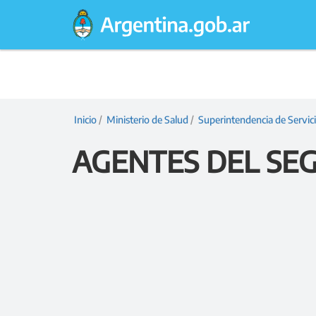
Argentina.gob.ar
Presidencia
Inicio
/
Ministerio de Salud
/
Superintendencia de Servic
de
AGENTES DEL SE
la
Nación