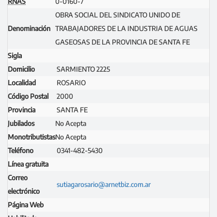
RNAS
0-0160-7
OBRA SOCIAL DEL SINDICATO UNIDO DE
Denominación
TRABAJADORES DE LA INDUSTRIA DE AGUAS
GASEOSAS DE LA PROVINCIA DE SANTA FE
Sigla
Domicilio
SARMIENTO 2225
Localidad
ROSARIO
Código Postal
2000
Provincia
SANTA FE
Jubilados
No Acepta
Monotributistas
No Acepta
Teléfono
0341-482-5430
Línea gratuita
Correo
sutiagarosario@arnetbiz.com.ar
electrónico
Página Web