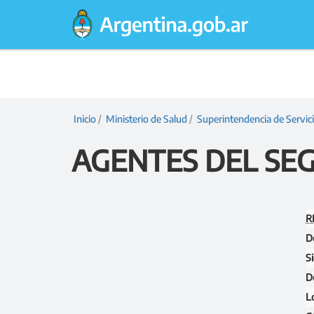
Argentina.gob.ar
Presidencia
Inicio
/
Ministerio de Salud
/
Superintendencia de Servic
de
AGENTES DEL SE
la
Nación
R
D
Si
D
L