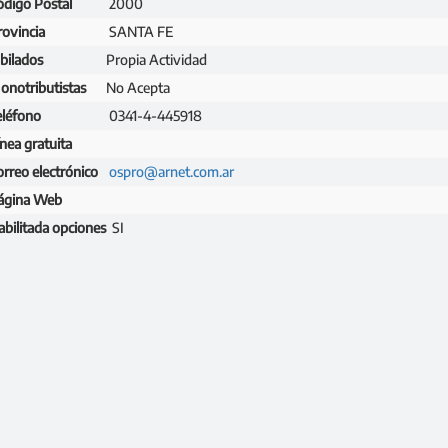
ódigo Postal
2000
rovincia
SANTA FE
ubilados
Propia Actividad
onotributistas
No Acepta
eléfono
0341-4-445918
nea gratuita
orreo electrónico
ospro@arnet.com.ar
ágina Web
abilitada opciones
SI