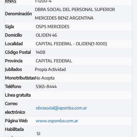
RNAS
1-1200-4
OBRA SOCIAL DEL PERSONAL SUPERIOR
Denominación
MERCEDES BENZ ARGENTINA
Sigla
OSPS MERCEDES
Domicilio
OLIDEN 46
Localidad
CAPITAL FEDERAL - OLIDEN(1-1000)
Código Postal
1408
Provincia
CAPITAL FEDERAL
Jubilados
Propia Actividad
Monotributistas
No Acepta
Teléfono
5365-8444
Línea gratuita
Correo
obrasocial@apsmba.com.ar
electrónico
Página Web
www.ospsmba.com.ar
Habilitada
SI