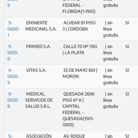
9
FEDERAL -
gratuita
FLORIDA(1-1100)
9-
EMINENTE
ALVEAR 81 PISO
| sin
SI
0600-
MEDICINAL S.A.
3 | CORDOBA
línea
1
gratuita
9-
PRIMED S.A.
CALLE 70 Nº 780
| sin
SI
0610-
| LA PLATA
línea
0
gratuita
9-
VITAS S.A.
25 DE MAYO 369 |
| sin
SI
0620-
MORON
línea
9
gratuita
9-
MEDICAL
QUESADA 2696
| sin
SI
0630-
SERVICIOS DE
PISO 4º A |
línea
8
SALUD S.R.L.
CAPITAL
gratuita
FEDERAL -
QUESADA(1501-
3300)
9-
ASOCIACIÓN
AV. ROQUE
| sin
SI