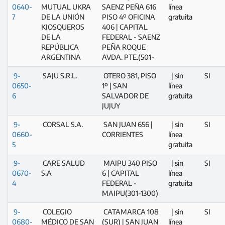
0640-
MUTUAL UKRA
SAENZ PEÑA 616
línea
7
DE LA UNIÓN
PISO 4º OFICINA
gratuita
KIOSQUEROS
406 | CAPITAL
DE LA
FEDERAL - SAENZ
REPÚBLICA
PEÑA ROQUE
ARGENTINA
AVDA. PTE.(501-
9-
SAJU S.R.L.
OTERO 381, PISO
| sin
SI
0650-
1º | SAN
línea
6
SALVADOR DE
gratuita
JUJUY
9-
CORSAL S.A.
SAN JUAN 656 |
| sin
SI
0660-
CORRIENTES
línea
5
gratuita
9-
CARE SALUD
MAIPU 340 PISO
| sin
SI
0670-
S.A
6 | CAPITAL
línea
4
FEDERAL -
gratuita
MAIPU(301-1300)
9-
COLEGIO
CATAMARCA 108
| sin
SI
0680-
MÉDICO DE SAN
(SUR) | SAN JUAN
línea