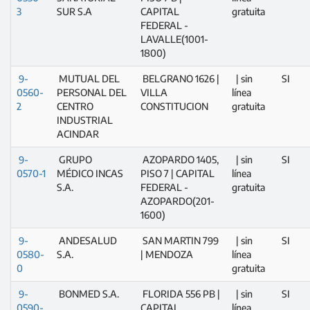
3
SUR S.A
CAPITAL
gratuita
FEDERAL -
LAVALLE(1001-
1800)
9-
MUTUAL DEL
BELGRANO 1626 |
| sin
SI
0560-
PERSONAL DEL
VILLA
línea
2
CENTRO
CONSTITUCION
gratuita
INDUSTRIAL
ACINDAR
9-
GRUPO
AZOPARDO 1405,
| sin
SI
0570-1
MÉDICO INCAS
PISO 7 | CAPITAL
línea
S.A.
FEDERAL -
gratuita
AZOPARDO(201-
1600)
9-
ANDESALUD
SAN MARTIN 799
| sin
SI
0580-
S.A.
| MENDOZA
línea
0
gratuita
9-
BONMED S.A.
FLORIDA 556 PB |
| sin
SI
0590-
CAPITAL
línea