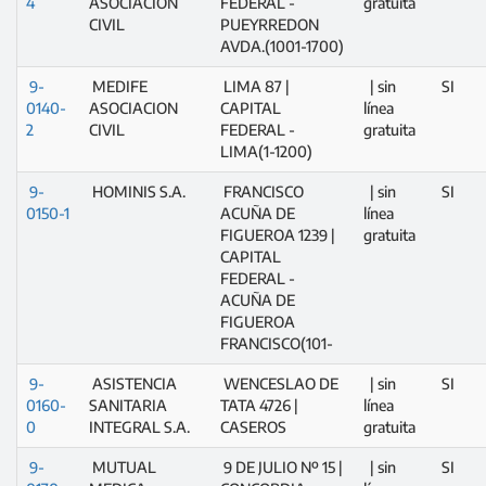
4
ASOCIACION
FEDERAL -
gratuita
CIVIL
PUEYRREDON
AVDA.(1001-1700)
9-
MEDIFE
LIMA 87 |
| sin
SI
0140-
ASOCIACION
CAPITAL
línea
2
CIVIL
FEDERAL -
gratuita
LIMA(1-1200)
9-
HOMINIS S.A.
FRANCISCO
| sin
SI
0150-1
ACUÑA DE
línea
FIGUEROA 1239 |
gratuita
CAPITAL
FEDERAL -
ACUÑA DE
FIGUEROA
FRANCISCO(101-
9-
ASISTENCIA
WENCESLAO DE
| sin
SI
0160-
SANITARIA
TATA 4726 |
línea
0
INTEGRAL S.A.
CASEROS
gratuita
9-
MUTUAL
9 DE JULIO Nº 15 |
| sin
SI