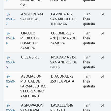
S.A.
9-
AMSTERDAM
LAPRIDA 176 |
| sin
SI
0510-
SALUD S.A.
SAN MIGUEL DE
línea
7
TUCUMAN
gratuita
9-
CIRCULO
COLOMBRES -
| sin
SI
0520-
MEDICO DE
420 | LOMAS DE
línea
6
LOMAS DE
ZAMORA
gratuita
ZAMORA
9-
GILSA S.R.L.
RIVADAVIA 715 |
| sin
SI
0530-
SAN ANDRES DE
línea
5
GILES
gratuita
9-
ASOCIACION
DIAGONAL 75
| sin
SI
0540-
MUTUAL DE
350 | LA PLATA
línea
4
FARMACEUTICO
gratuita
S FLORENTINO
AMEGHINO
9-
AGRUPACION
LAVALLE 1616
| sin
SI
0550-
SANATORIAL
PISO 7 B |
línea