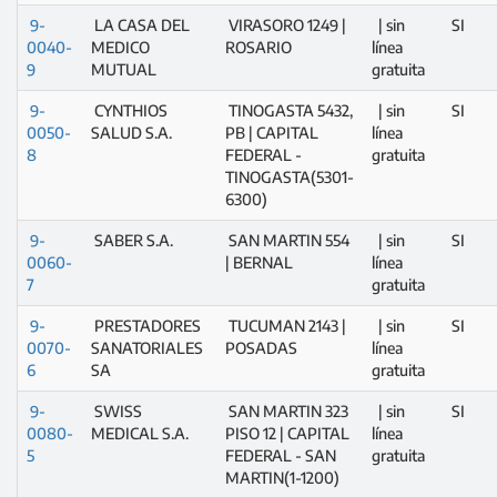
9-
LA CASA DEL
VIRASORO 1249 |
| sin
SI
0040-
MEDICO
ROSARIO
línea
9
MUTUAL
gratuita
9-
CYNTHIOS
TINOGASTA 5432,
| sin
SI
0050-
SALUD S.A.
PB | CAPITAL
línea
8
FEDERAL -
gratuita
TINOGASTA(5301-
6300)
9-
SABER S.A.
SAN MARTIN 554
| sin
SI
0060-
| BERNAL
línea
7
gratuita
9-
PRESTADORES
TUCUMAN 2143 |
| sin
SI
0070-
SANATORIALES
POSADAS
línea
6
SA
gratuita
9-
SWISS
SAN MARTIN 323
| sin
SI
0080-
MEDICAL S.A.
PISO 12 | CAPITAL
línea
5
FEDERAL - SAN
gratuita
MARTIN(1-1200)