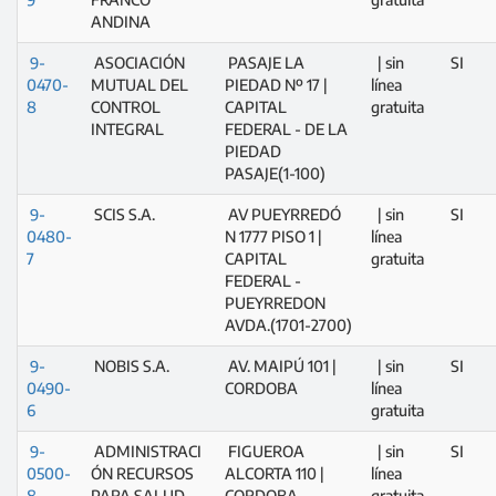
ANDINA
9-
ASOCIACIÓN
PASAJE LA
| sin
SI
0470-
MUTUAL DEL
PIEDAD Nº 17 |
línea
8
CONTROL
CAPITAL
gratuita
INTEGRAL
FEDERAL - DE LA
PIEDAD
PASAJE(1-100)
9-
SCIS S.A.
AV PUEYRREDÓ
| sin
SI
0480-
N 1777 PISO 1 |
línea
7
CAPITAL
gratuita
FEDERAL -
PUEYRREDON
AVDA.(1701-2700)
9-
NOBIS S.A.
AV. MAIPÚ 101 |
| sin
SI
0490-
CORDOBA
línea
6
gratuita
9-
ADMINISTRACI
FIGUEROA
| sin
SI
0500-
ÓN RECURSOS
ALCORTA 110 |
línea
8
PARA SALUD
CORDOBA
gratuita