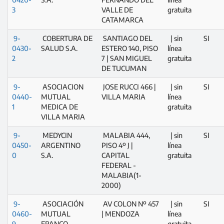
3
VALLE DE
gratuita
CATAMARCA
9-
COBERTURA DE
SANTIAGO DEL
| sin
SI
0430-
SALUD S.A.
ESTERO 140, PISO
línea
2
7 | SAN MIGUEL
gratuita
DE TUCUMAN
9-
ASOCIACION
JOSE RUCCI 466 |
| sin
SI
0440-
MUTUAL
VILLA MARIA
línea
1
MEDICA DE
gratuita
VILLA MARIA
9-
MEDYCIN
MALABIA 444,
| sin
SI
0450-
ARGENTINO
PISO 4º J |
línea
0
S.A.
CAPITAL
gratuita
FEDERAL -
MALABIA(1-
2000)
9-
ASOCIACIÓN
AV COLON Nº 457
| sin
SI
0460-
MUTUAL
| MENDOZA
línea
9
FRANCO
gratuita