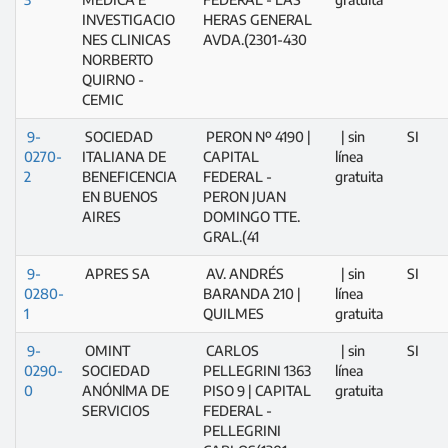
INVESTIGACIO
HERAS GENERAL
NES CLINICAS
AVDA.(2301-430
NORBERTO
QUIRNO -
CEMIC
9-
SOCIEDAD
PERON Nº 4190 |
| sin
SI
0270-
ITALIANA DE
CAPITAL
línea
2
BENEFICENCIA
FEDERAL -
gratuita
EN BUENOS
PERON JUAN
AIRES
DOMINGO TTE.
GRAL.(41
9-
APRES SA
AV. ANDRÉS
| sin
SI
0280-
BARANDA 210 |
línea
1
QUILMES
gratuita
9-
OMINT
CARLOS
| sin
SI
0290-
SOCIEDAD
PELLEGRINI 1363
línea
0
ANÓNlMA DE
PISO 9 | CAPITAL
gratuita
SERVICIOS
FEDERAL -
PELLEGRINI