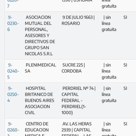
7
gratuita
9-
ASOCIACION
9 DE JULIO 1663 |
| sin
SI
0230-
MUTUAL DEL
ROSARIO
línea
6
PERSONAL,
gratuita
ASESORES Y
DIRECTIVOS DE
GRUPO SAN
NICOLAS S.R.L
9-
PLENIMEDICAL
SUCRE 225 |
| sin
SI
0240-
SA
CORDOBA
línea
5
gratuita
9-
HOSPITAL
PERDRIEL Nº 74 |
| sin
SI
0250-
BRITANICO DE
CAPITAL
línea
4
BUENOS AIRES
FEDERAL -
gratuita
ASOCIACION
PERDRIEL(1-
CIVIL
1000)
9-
CENTRO DE
AV. LAS HERAS
| sin
SI
0260-
EDUCACION
2939 | CAPITAL
línea
3
MEDICA E
FEDERAL - LAS
gratuita