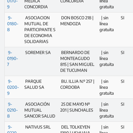
0170-
MEDICA
CONCORDIA
línea
9
CONCORDIA
gratuita
9-
ASOCIACION
DON BOSCO 218 |
| sin
SI
0180-
MUTUAL DE
MENDOZA
línea
8
PARTICIPANTE S
gratuita
DE ECONOMIA
SOLIDARIAS
9-
SOREMER SA
BERNARDO DE
| sin
SI
0190-
MONTEAGUDO
línea
7
815 | SAN MIGUEL
gratuita
DE TUCUMAN
9-
PARQUE
BU. ILLIA N.º 257 |
| sin
SI
0200-
SALUD SA
CORDOBA
línea
9
gratuita
9-
ASOCIACIÓN
25 DE MAYO Nº
| sin
SI
0210-
MUTUAL
201 | SUNCHALES
línea
8
SANCOR SALUD
gratuita
9-
NATIVUS SRL
DEL TOLKEYEN
| sin
SI
0220-
1390 | USHUAIA
línea