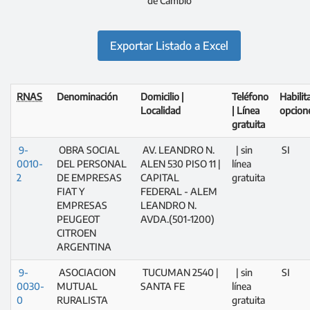
de Cambio
Exportar Listado a Excel
RNAS
Denominación
Domicilio |
Teléfono
Habilit
Localidad
| Línea
opcion
gratuita
9-
OBRA SOCIAL
AV. LEANDRO N.
| sin
SI
0010-
DEL PERSONAL
ALEN 530 PISO 11 |
línea
2
DE EMPRESAS
CAPITAL
gratuita
FIAT Y
FEDERAL - ALEM
EMPRESAS
LEANDRO N.
PEUGEOT
AVDA.(501-1200)
CITROEN
ARGENTINA
9-
ASOCIACION
TUCUMAN 2540 |
| sin
SI
0030-
MUTUAL
SANTA FE
línea
0
RURALISTA
gratuita