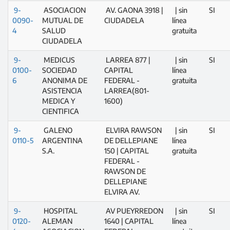
9-
ASOCIACION
AV. GAONA 3918 |
| sin
SI
0090-
MUTUAL DE
CIUDADELA
línea
4
SALUD
gratuita
CIUDADELA
9-
MEDICUS
LARREA 877 |
| sin
SI
0100-
SOCIEDAD
CAPITAL
línea
6
ANONIMA DE
FEDERAL -
gratuita
ASISTENCIA
LARREA(801-
MEDICA Y
1600)
CIENTIFICA
9-
GALENO
ELVIRA RAWSON
| sin
SI
0110-5
ARGENTINA
DE DELLEPIANE
línea
S.A.
150 | CAPITAL
gratuita
FEDERAL -
RAWSON DE
DELLEPIANE
ELVIRA AV.
9-
HOSPITAL
AV PUEYRREDON
| sin
SI
0120-
ALEMAN
1640 | CAPITAL
línea