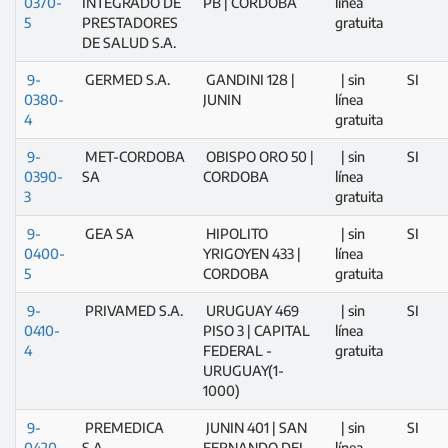
0370-
INTEGRADO DE
PB | CORDOBA
línea
5
PRESTADORES
gratuita
DE SALUD S.A.
9-
GERMED S.A.
GANDINI 128 |
| sin
SI
0380-
JUNIN
línea
4
gratuita
9-
MET-CORDOBA
OBISPO ORO 50 |
| sin
SI
0390-
SA
CORDOBA
línea
3
gratuita
9-
GEA SA
HIPOLITO
| sin
SI
0400-
YRIGOYEN 433 |
línea
5
CORDOBA
gratuita
9-
PRIVAMED S.A.
URUGUAY 469
| sin
SI
0410-
PISO 3 | CAPITAL
línea
4
FEDERAL -
gratuita
URUGUAY(1-
1000)
9-
PREMEDICA
JUNIN 401 | SAN
| sin
SI
0420-
S.A.
FERNANDO DEL
línea