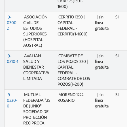
CARLOS(1301-
1600)
9-
ASOCIACIÓN
CERRITO 1250 |
| sin
SI
0300-
CIVIL DE
CAPITAL
línea
2
ESTUDIOS
FEDERAL -
gratuita
SUPERIORES
CERRITO(1-1600)
(HOSPITAL
AUSTRAL)
9-
AVALIAN
COMBATE DE
| sin
SI
0310-1
SALUD Y
LOS POZOS 220 |
línea
BIENESTAR
CAPITAL
gratuita
COOPERATIVA
FEDERAL -
LIMITADA
COMBATE DE LOS
POZOS(1-200)
9-
MUTUAL
MORENO 1222 |
| sin
SI
0320-
FEDERADA "25
ROSARIO
línea
0
DE JUNIO"
gratuita
SOCIEDAD DE
PROTECCIÓN
RECÍPROCA