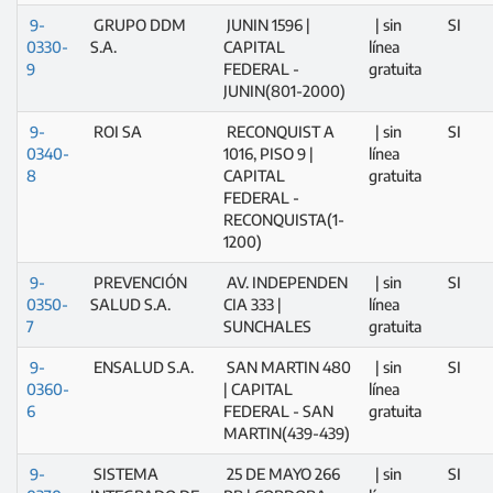
9-
GRUPO DDM
JUNIN 1596 |
| sin
SI
0330-
S.A.
CAPITAL
línea
9
FEDERAL -
gratuita
JUNIN(801-2000)
9-
ROI SA
RECONQUIST A
| sin
SI
0340-
1016, PISO 9 |
línea
8
CAPITAL
gratuita
FEDERAL -
RECONQUISTA(1-
1200)
9-
PREVENCIÓN
AV. INDEPENDEN
| sin
SI
0350-
SALUD S.A.
CIA 333 |
línea
7
SUNCHALES
gratuita
9-
ENSALUD S.A.
SAN MARTIN 480
| sin
SI
0360-
| CAPITAL
línea
6
FEDERAL - SAN
gratuita
MARTIN(439-439)
9-
SISTEMA
25 DE MAYO 266
| sin
SI