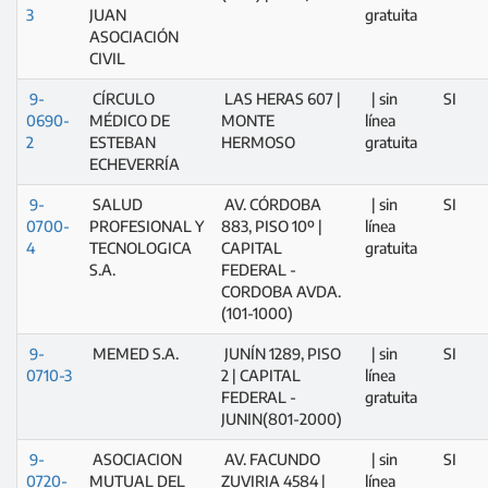
3
JUAN
gratuita
ASOCIACIÓN
CIVIL
9-
CÍRCULO
LAS HERAS 607 |
| sin
SI
0690-
MÉDICO DE
MONTE
línea
2
ESTEBAN
HERMOSO
gratuita
ECHEVERRÍA
9-
SALUD
AV. CÓRDOBA
| sin
SI
0700-
PROFESIONAL Y
883, PISO 10º |
línea
4
TECNOLOGICA
CAPITAL
gratuita
S.A.
FEDERAL -
CORDOBA AVDA.
(101-1000)
9-
MEMED S.A.
JUNÍN 1289, PISO
| sin
SI
0710-3
2 | CAPITAL
línea
FEDERAL -
gratuita
JUNIN(801-2000)
9-
ASOCIACION
AV. FACUNDO
| sin
SI
0720-
MUTUAL DEL
ZUVIRIA 4584 |
línea