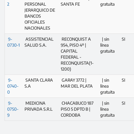
2
PERSONAL
SANTA FE
gratuita
JERARQUICO DE
BANCOS
OFICIALES
NACIONALES
9-
ASSISTENCIAL
RECONQUIST A
| sin
SI
0730-1
SALUD S.A.
954, PISO 4º |
línea
CAPITAL
gratuita
FEDERAL -
RECONQUISTA(1-
1200)
9-
SANTA CLARA
GARAY 3772 |
| sin
SI
0740-
S.A
MAR DEL PLATA
línea
0
gratuita
9-
MEDICINA
CHACABUCO 187
| sin
SI
0750-
PRIVADA S.R.L
PISO 5 DPTO B |
línea
9
CORDOBA
gratuita